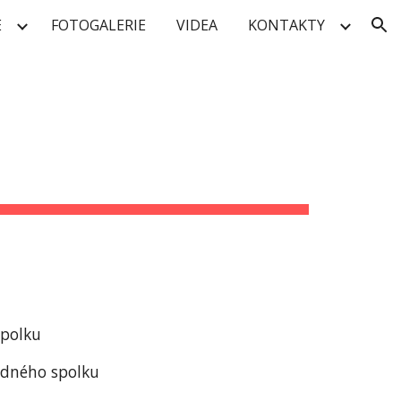
E
FOTOGALERIE
VIDEA
KONTAKTY
ion
spolku
ědného spolku