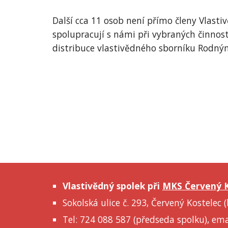
Další cca 11 osob není přímo členy Vlasti
spolupracují s námi při vybraných činnoste
distribuce vlastivědného sborníku Rodný
Vlastivědný spolek při
MKS Červený K
Sokolská ulice č. 293, Červený Kostelec
Tel: 724 088 587 (předseda spolku), ema