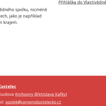
Přihláška do Vlastivědné
vědného spolku, nicméně 
ch, jako je například 
m krajem.
ostelec
 (budova
Knihovny Břetislava Kafky
)
il:
spolek@cervenokostelecko.cz