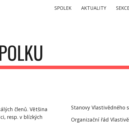
SPOLEK
AKTUALITY
SEKC
ip to main content
Skip to navigat
POLKU
Stanovy Vlastivědného 
álých členů. Většina 
, resp. v blízkých 
Organizační řád Vlastiv